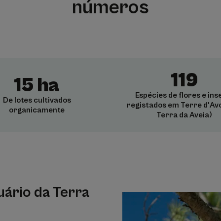
números
119
15 ha
Espécies de flores e ins
De lotes cultivados
registados em Terre d'Avo
organicamente
Terra da Aveia)
uário da Terra