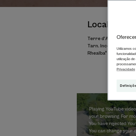
Local embl
Oferece
Terre d'Avoine, a Ter
Tarn. Incorpora o fo
Utilizamos co
Rhealba® até à pele.
funcionalidad
utilização de
processament
Privacidade
Definiçõ
Playing YouTube video
your browsing For more
You have rejected You
You can change your c