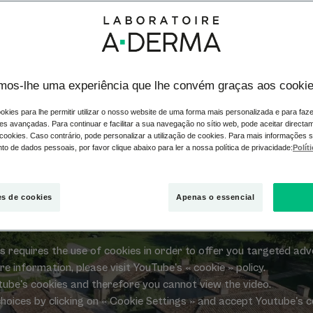
emático
mos-lhe uma experiência que lhe convém graças aos cooki
ra da Aveia, é o local emblemático da A-DERMA localizado no 
rnecimento de conhecimentos especializados da marca, desde 
okies para lhe permitir utilizar o nosso website de uma forma mais personalizada e para faz
es avançadas. Para continuar e facilitar a sua navegação no sítio web, pode aceitar directa
 cookies. Caso contrário, pode personalizar a utilização de cookies. Para mais informações 
o de dados pessoais, por favor clique abaixo para ler a nossa política de privacidade:
Polít
es de cookies
Apenas o essencial
s requires the use of cookies in order to offer you targeted adv
 information, please visit YouTube's « cookie » policy.
tube's cookies and therefore you cannot view the video.
hoices by clicking on « Cookie Settings » and accept Youtube's c