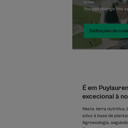
video.
You can change this s
Definições de coo
É em Puylauren
excecional à n
Nesta terra nutritiva,
ativo à base de planta
Agroecologia, seguindo