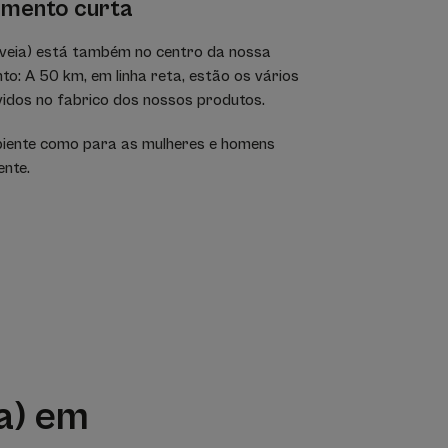
imento curta
Aveia) está também no centro da nossa
o: A 50 km, em linha reta, estão os vários
lvidos no fabrico dos nossos produtos.
biente como para as mulheres e homens
nte.
ia) em