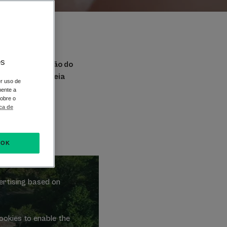
es
coração da região do
os grãos de Aveia
er uso de
mente a
sobre o
ica de
OK
ertising based on
ookies to enable the