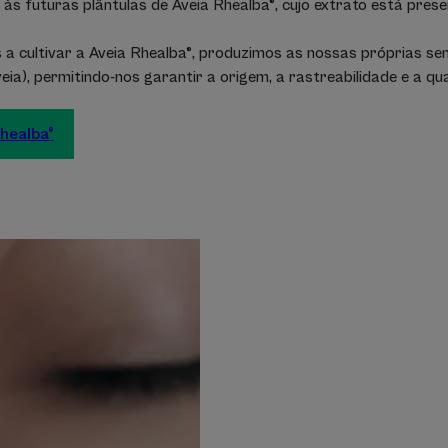
às futuras plântulas de Aveia Rhealba®, cujo extrato está pres
a cultivar a Aveia Rhealba®, produzimos as nossas próprias se
veia), permitindo-nos garantir a origem, a rastreabilidade e a qu
healba®