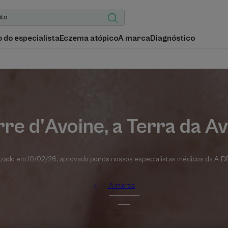
 do especialista
Eczema atópico
A marca
Diagnóstico
rre d'Avoine, a Terra da Av
izado em
10/02/26
, aprovado por
os nossos especialistas médicos da A-
A marca