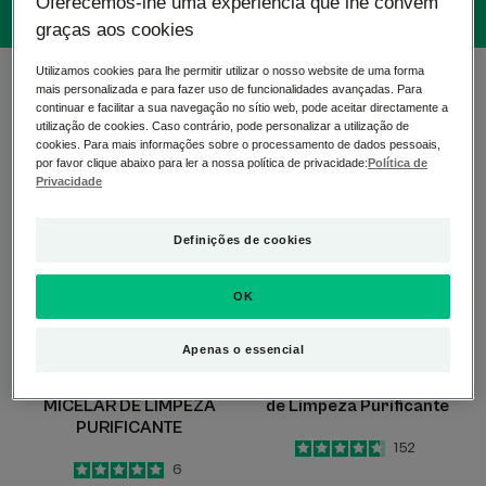
Oferecemos-lhe uma experiência que lhe convém
graças aos cookies
Utilizamos cookies para lhe permitir utilizar o nosso website de uma forma
5 resultados "Produtos de limpeza do rosto"
mais personalizada e para fazer uso de funcionalidades avançadas. Para
continuar e facilitar a sua navegação no sítio web, pode aceitar directamente a
utilização de cookies. Caso contrário, pode personalizar a utilização de
BIOLOGY
BIOLOGY
cookies. Para mais informações sobre o processamento de dados pessoais,
AC
AC
por favor clique abaixo para ler a nossa política de privacidade:
Política de
ÁGUA
Gel
Privacidade
MICELAR
Espuma
DE
de
Definições de cookies
LIMPEZA
Limpeza
PURIFICANTE
Purificante
OK
Apenas o essencial
BIOLOGY AC
BIOLOGY AC
BIOLOGY AC ÁGUA
BIOLOGY AC Gel Espuma
MICELAR DE LIMPEZA
de Limpeza Purificante
PURIFICANTE
4.7
/
5
152
-
5
/
5
6