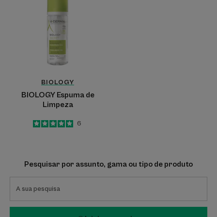
de
Limpeza
BIOLOGY
BIOLOGY Espuma de
Limpeza
5
/
5
6
-
Pesquisar por assunto, gama ou tipo de produto