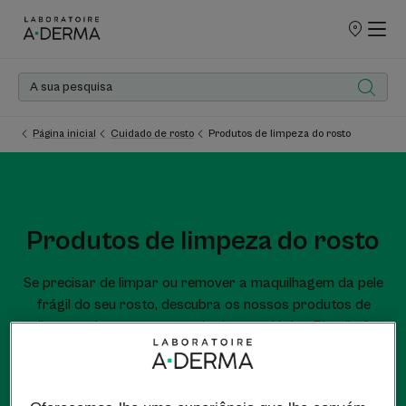
PONTOS
DE
VENDA
Página inicial
Cuidado de rosto
Produtos de limpeza do rosto
Produtos de limpeza do rosto
Se precisar de limpar ou remover a maquilhagem da pele
frágil do seu rosto, descubra os nossos produtos de
limpeza do rosto com aveia dermatológica Rhealba®
obtida por agricultura biológica.