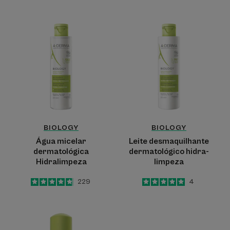
-
Água
Leite
micelar
desmaquilhante
dermatológica
dermatológico
Hidralimpeza
hidra-
limpeza
BIOLOGY
BIOLOGY
Água micelar
Leite desmaquilhante
dermatológica
dermatológico hidra-
Hidralimpeza
limpeza
4.8
/
5
229
5
/
5
4
-
-
BIOLOGY
Espuma