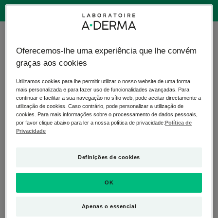
9 resultados "Cuidado antiprurido do rosto"
Oferecemos-lhe uma experiência que lhe convém
Óleo
EXOMEGA
graças aos cookies
BEST SELLER
de
ALLERGO
Limpeza
-
Utilizamos cookies para lhe permitir utilizar o nosso website de uma forma
mais personalizada e para fazer uso de funcionalidades avançadas. Para
Emoliente
BÁLSAMO
continuar e facilitar a sua navegação no sítio web, pode aceitar directamente a
Antiprurido
EMOLIENTE
utilização de cookies. Caso contrário, pode personalizar a utilização de
COSMÉTICA
cookies. Para mais informações sobre o processamento de dados pessoais,
ESTÉRIL
por favor clique abaixo para ler a nossa política de privacidade:
Política de
Privacidade
Definições de cookies
EXOMEGA CONTROL
EXOMEGA ALLERGO
Óleo de Limpeza Emoliente
EXOMEGA ALLERGO -
Antiprurido
BÁLSAMO EMOLIENTE
OK
COSMÉTICA ESTÉRIL
4.9
/
5
97
Apenas o essencial
-
4.5
/
5
32