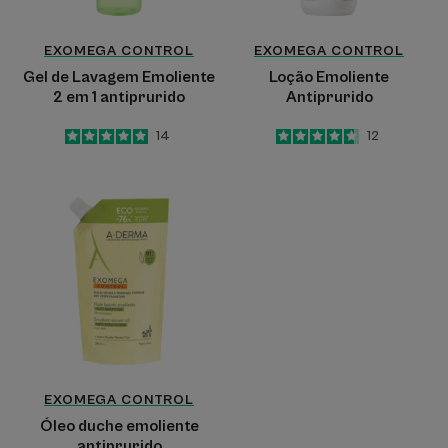
EXOMEGA CONTROL
EXOMEGA CONTROL
Gel de Lavagem Emoliente
Loção Emoliente
2 em 1 antiprurido
Antiprurido
5
/
5
14
4.7
/
5
12
-
-
Óleo
duche
emoliente
antiprurido
EXOMEGA CONTROL
Óleo duche emoliente
antiprurido