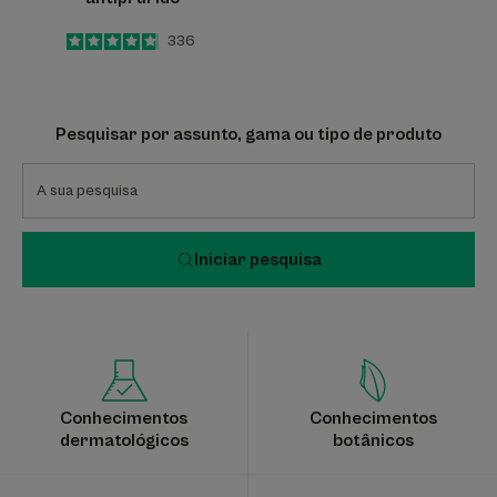
4.8
/
5
336
-
Pesquisar por assunto, gama ou tipo de produto
Iniciar pesquisa
Conhecimentos
Conhecimentos
dermatológicos
botânicos