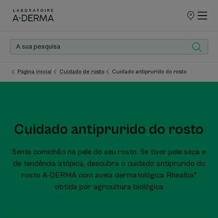
PONTOS
DE
VENDA
Página inicial
Cuidado de rosto
Cuidado antiprurido do rosto
Cuidado antiprurido do rosto
Sente comichão na pele do seu rosto. Se tiver pele seca e
de tendência atópica, descubra o cuidado antiprurido do
rosto A-DERMA com aveia dermatológica Rhealba®
obtida por agricultura biológica