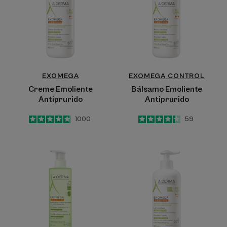
EXOMEGA
EXOMEGA CONTROL
Creme Emoliente
Bálsamo Emoliente
Antiprurido
Antiprurido
4.8
/
5
1000
4.3
/
5
59
-
-
Gel
Loção
de
Emoliente
Lavagem
Antiprurido
Emoliente
2
em
1
antiprurido