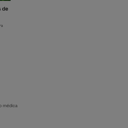
s de
ra
ão médica