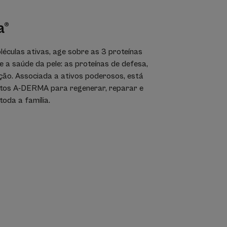
entes ativos não medicinais adicionais. Reconhecido
a®
nt of Atopic Eczema (Atopic Dermatitis), 2018.
léculas ativas, age sobre as 3 proteínas
e a saúde da pele: as proteínas de defesa,
ação. Associada a ativos poderosos, está
tos A-DERMA para regenerar, reparar e
toda a família.