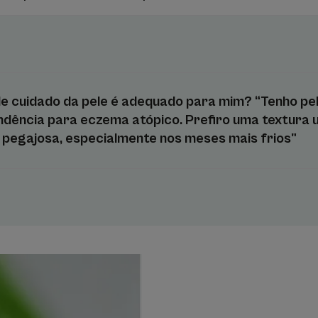
com BIOVECT, um vector de origem natural: 
torna os picos de irritação menos frequente
• NUTRIÇÃO: reduz a pele seca e fortalece a
B3 e o núcleo emoliente da fórmula.
• MICROBIOMA: Extracto Vegetal de Aveia Rhe
de cuidado da pele é adequado para mim?
“Tenho pe
dência para eczema atópico. Prefiro uma textura ul
Textura
o pegajosa, especialmente nos meses mais frios"
Benefícios da textur
Uma textura ultraconfor
aplicar, sendo rapidam
conforto de utilização.
Aroma do produto
Sem perfume
*associada à pele seca.
** Estudo exploratório - Avaliação do efeito do Bálsamo