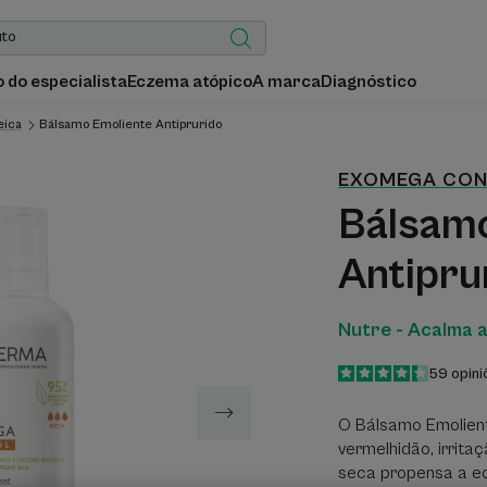
 do especialista
Eczema atópico
A marca
Diagnóstico
eica
Bálsamo Emoliente Antiprurido
EXOMEGA CO
Bálsamo
Antipru
Nutre - Acalma 
4.3
/
5
59
opini
-
O Bálsamo Emolient
vermelhidão, irrit
seca propensa a e