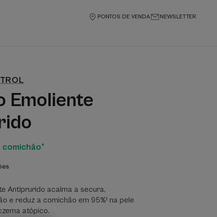
PONTOS DE VENDA
NEWSLETTER
NTROL
 Emoliente
rido
a comichão*
ões
e Antiprurido acalma a secura,
ação e reduz a comichão em 95%¹ na pele
czema atópico.