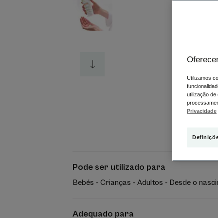
Oferece
Utilizamos co
funcionalidad
utilização de
processament
Privacidade
Definiçõ
Pode ser utilizado para
Bebés - Crianças - Adultos - Desde o nasc
Adequado para