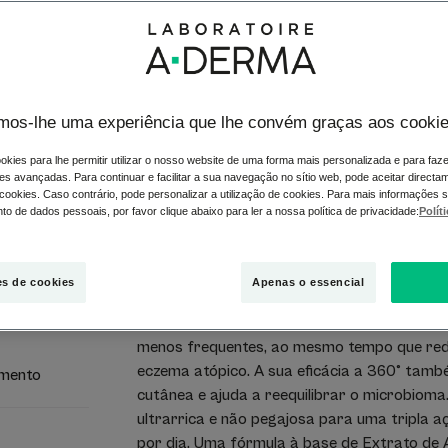
Cuidado emoliente 
uma aplicação por 
Fórmula natural. 
mos-lhe uma experiência que lhe convém graças aos cooki
nascimento.
okies para lhe permitir utilizar o nosso website de uma forma mais personalizada e para faz
es avançadas. Para continuar e facilitar a sua navegação no sítio web, pode aceitar directa
 cookies. Caso contrário, pode personalizar a utilização de cookies. Para mais informações 
Doseador
Dosea
400ml
o de dados pessoais, por favor clique abaixo para ler a nossa política de privacidade:
Polít
Tubo
Tubo
200ml
es de cookies
Apenas o essencial
O Bálsamo Emoliente Antiprurido acalma o pr
menos frequentes, ao mesmo tempo que redu
eczema atópico. A sua eficácia a 360° tamb
imento
cutânea e ajuda a reequilibrar o microbiom
ultrarrica e não pegajosa para uma tripla
por dia. Uma fórmula à base de Extrato de 