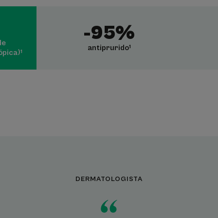
-95%
de
antiprurido¹
ópica)¹
DERMATOLOGISTA