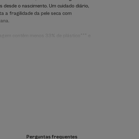
 desde o nascimento. Um cuidado diário,
ta a fragilidade da pele seca com
iana.
agem contêm menos 33% de plástico*** e
ao mesmo tempo que ajudam a respeitar o
ntes juntam-se para um suavidade ainda
 emolientes com Aveia de Rhealba®, o
o nas recomendações dermatológicas
: Emoliente PLUS****.
ológica.
em animal.
to Vegetal de Aveia Rhealba® reforçado
Perguntas frequentes