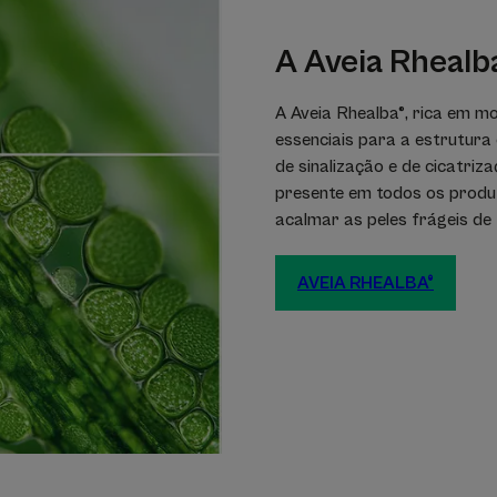
após 7 dias de utilização
*** Versus tubo padrão de mercado
**** Fórmula tópica constituída por excipientes e ingredi
A Aveia Rhealb
pelo European Dermatology Forum- Guidelines for Treatme
A Aveia Rhealba®, rica em mo
essenciais para a estrutura 
de sinalização e de cicatriz
presente em todos os produ
acalmar as peles frágeis de 
AVEIA RHEALBA®