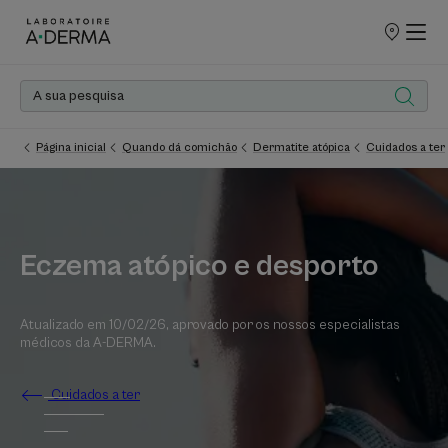
PONTOS
DE
VENDA
Página inicial
Quando dá comichão
Dermatite atópica
Cuidados a ter
Eczema atópico e desporto
Atualizado em
10/02/26
, aprovado por
os nossos especialistas
médicos da A-DERMA
.
Cuidados a ter