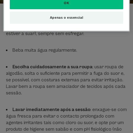
OK
Apenas o essencial
Reduzir os efeitos irritantes da transpiração
: limpar
regularmente com uma toalha (e não com a sua T-shirt se
estiver a suar), sempre sem esfregar.
Beba muita água regularmente.
Escolha cuidadosamente a sua roupa
: usar roupa de
algodão, solta o suficiente para permitir a fuga do suor e,
se possível, com costuras externas para evitar irritação.
Lavar bem a roupa sem amaciador de tecidos após cada
sessão.
Lavar imediatamente após a sessão
: enxague-se com
água fresca para evitar o contacto prolongado com
agentes irritantes tais como cloro ou suor, e opte por um
produto de higiene sem sabão e com pH fisiológico (não