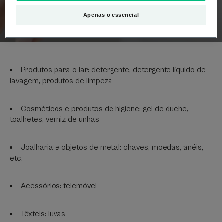
contacto nas mãos
Apenas o essencial
Produtos para o lar: detergente, detergente líquido de
lavagem, produtos de limpeza
Cosméticos e produtos de higiene: gel de duche,
toalhetes, verniz de unhas
Joalharia e objetos de metal: chaves, moedas, anéis,
etc.
Acessórios: telemóvel
Têxteis: luvas