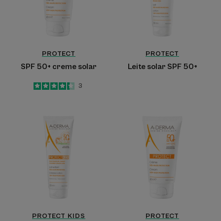
PROTECT
PROTECT
SPF 50+ creme solar
Leite solar SPF 50+
4.3
/
5
3
-
Leite
Creme
solar
solar
para
rosto
crianças
sem
SPF
perfume
50+
SPF
50+
PROTECT KIDS
PROTECT