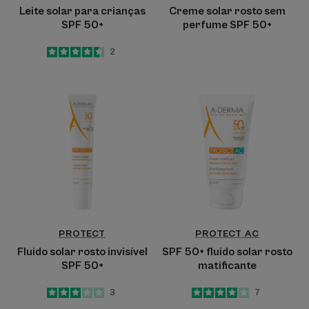
Leite solar para crianças
Creme solar rosto sem
SPF 50+
perfume SPF 50+
4.5
/
5
2
-
Fluido
SPF
solar
50+
rosto
fluido
invisível
solar
SPF
rosto
50+
matificante
PROTECT
PROTECT AC
Fluido solar rosto invisível
SPF 50+ fluido solar rosto
SPF 50+
matificante
3
/
5
3
4
/
5
7
-
-