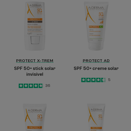
SPF
SPF
50+
50+
stick
creme
solar
solar
invisível
PROTECT X-TREM
PROTECT AD
SPF 50+ stick solar
SPF 50+ creme solar
invisível
4.4
/
5
5
-
4.8
/
5
36
-
SPF
Leite
50+
solar
creme
SPF
solar
50+