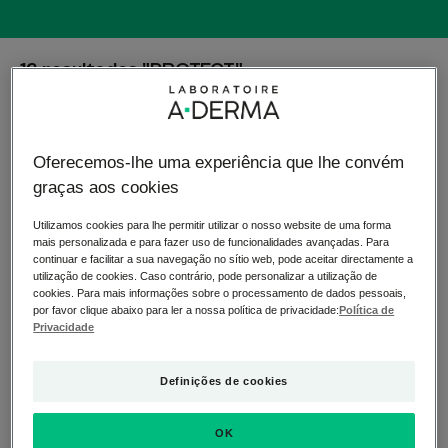
12 resultados "PROTECT"
A primeira gama de produtos de proteção solar que
protege, reforça e escuda todos os tipos de pele sensível
Oferecemos-lhe uma experiência que lhe convém
ao sol.
graças aos cookies
Pocket
Spray
Fluido
solar
Utilizamos cookies para lhe permitir utilizar o nosso website de uma forma
Invisível
SPF
mais personalizada e para fazer uso de funcionalidades avançadas. Para
continuar e facilitar a sua navegação no sítio web, pode aceitar directamente a
SPF
50+
utilização de cookies. Caso contrário, pode personalizar a utilização de
50+
cookies. Para mais informações sobre o processamento de dados pessoais,
por favor clique abaixo para ler a nossa política de privacidade:
Política de
Privacidade
Definições de cookies
PROTECT
PROTECT
Pocket Fluido Invisível SPF
Spray solar SPF 50+
OK