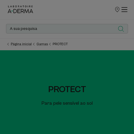
PONTOS
DE
VENDA
Página inicial
Gamas
PROTECT
PROTECT
Para pele sensível ao sol