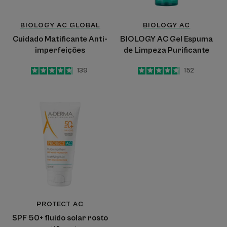
BIOLOGY AC
GLOBAL
BIOLOGY AC
Cuidado Matificante Anti-
BIOLOGY AC Gel Espuma
imperfeições
de Limpeza Purificante
4.7
/
5
139
4.7
/
5
152
-
-
SPF
50+
fluido
solar
rosto
matificante
PROTECT
AC
SPF 50+ fluido solar rosto