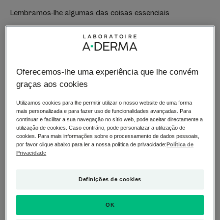
Lembramos-lhe algumas das coisas essenciais
Uma rotina simples e natural
Oferecemos-lhe uma experiência que lhe convém
anti-acne
graças aos cookies
Para combater a acne eficazmente, é preciso primeiro
Utilizamos cookies para lhe permitir utilizar o nosso website de uma forma
adotar alguns passos simples e cumpri-los.
mais personalizada e para fazer uso de funcionalidades avançadas. Para
continuar e facilitar a sua navegação no sítio web, pode aceitar directamente a
utilização de cookies. Caso contrário, pode personalizar a utilização de
Purifique a sua pele
cookies. Para mais informações sobre o processamento de dados pessoais,
por favor clique abaixo para ler a nossa política de privacidade:
Política de
Privacidade
Limpar adequadamente a sua pele de manhã e à noite é a
primeira coisa que deve fazer. Esqueça os produtos de
limpeza que descamam a pele, e utilize produtos de
Definições de cookies
limpeza que sejam suaves na pele de tendência acneica,
tais como águas micelares ou géis de limpeza suaves.
OK
Para a limpeza com água, utilizar um gel espuma sem