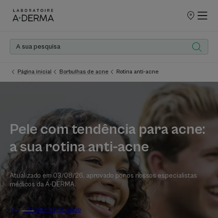
PONTOS
DE
VENDA
Página inicial
Borbulhas de acne
Rotina anti-acne
Pele com tendência para acne:
a sua rotina anti-acne
Atualizado em
03/08/26
, aprovado por
os nossos especialistas
médicos da A-DERMA
.
Borbulhas de acne