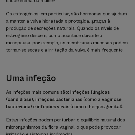
saúde íntima da mulher.
Os estrogénios, em particular, são hormonas que ajudam
a manter a vulva hidratada e protegida, graças à
produção de secreções naturais. Quando os níveis de
estrogénio descem, como acontece durante a
menopausa, por exemplo, as membranas mucosas podem
tornar-se secas e a irritação da vulva é mais frequente.
Uma infeção
As infeções mais comuns são:
infeções fúngicas
(candidíase)
,
infeções bacterianas
(como a
vaginose
bacteriana
) e
infeções virais
(como o
herpes genital
).
Estas infeções podem perturbar o equilíbrio natural dos
microrganismos da flora vaginal, o que pode provocar
irritação e sintomas incómodos.