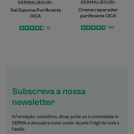
DERMALIBOUR+
DERMALIBOUR+
Creme reparador
Gel Espuma Purificante
purificante CICA
CICA
4.8
/
5
182
4.6
/
5
10
-
-
Subscreva a nossa
newsletter
Informação, conselhos, dicas: junte-se à comunidade A-
DERMA e descubra como cuidar da pele frágil de toda a
família.