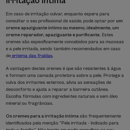
irritação íntima
Em caso de irritação vulvar, enquanto espera para
consultar o seu profissional de saúde, pode optar por
um
creme apaziguante íntimo ou mesmo, idealmente, um
creme reparador, apaziguante e purificante.
Estes
cremes são especificamente concebidos para as mucosas
e a pele irritada, sendo também recomendados em caso
de
eritema das fraldas
.
A vantagem destes cremes é que são resistentes à água
e formam uma camada protetora sobre a pele. Protege a
vulva dos irritantes externos, alivia as sensações de
desconforto e ajuda a reparar a barreira cutânea.
Escolha fórmulas com ingredientes naturais e sem óleo
mineral ou fragrâncias.
Os cremes para a irritação íntima
são frequentemente
identificados pela menção "Pele irritada - Indicado para
toda a família". Não hesite em pedir conselhos ao seu