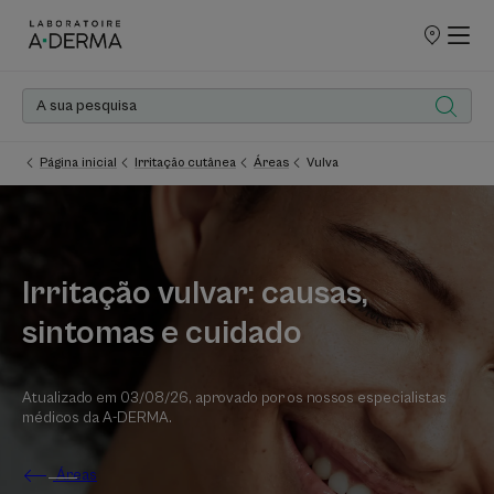
PONTOS
DE
VENDA
Página inicial
Irritação cutânea
Áreas
Vulva
Irritação vulvar: causas,
sintomas e cuidado
Atualizado em
03/08/26
, aprovado por
os nossos especialistas
médicos da A-DERMA
.
Áreas