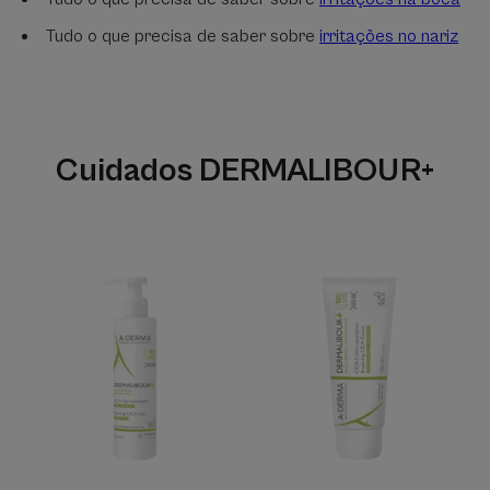
Tudo o que precisa de saber sobre
irritações no nariz
Cuidados DERMALIBOUR+
Gel
Creme
Espuma
reparador
Purificante
purificante
CICA
CICA