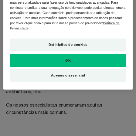
mais personalizada e para fazer uso de funcionalidades avançadas. Para
continuar e facilitar a sua navegação no sítio web, pode aceitar directamente a
Vulva irritada: o que a
utilização de cookies. Caso contrário, pode personalizar a utilização de
cookies. Para mais informações sobre o processamento de dados pessoais,
por favor clique abaixo para ler a nossa política de privacidade:
Política de
provoca?
Privacidade
Muitos fatores internos e externos podem combinar-se
Definições de cookies
para causar a
irritação da vulva:
higiene inadequada,
maus hábitos de higiene, fricção (desporto, relações
OK
sexuais, etc.), alterações hormonais, produtos sanitários
irritantes, reações alérgicas a certas substâncias (látex
Apenas o essencial
nos preservativos, lubrificantes, tecidos sintéticos na
roupa interior), certos medicamentos como os
antibióticos, etc.
Os nossos especialistas enumeraram aqui as
circunstâncias mais comuns.