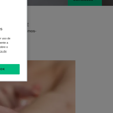
e formigueiro e
a ou psoríase? É
es
o. Entretanto, damos-
er uso de
mente a
sobre o
ica de
OK