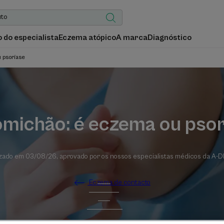
 do especialista
Eczema atópico
A marca
Diagnóstico
 psoríase
michão: é eczema ou pso
izado em
03/08/26
, aprovado por
os nossos especialistas médicos da A
Eczema de contacto