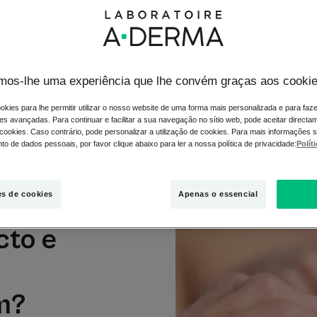
lhas ou pequenas bolhas de água na superfície da pele, sente-s
a de aliviar! Mas com sintomas como estes, é um surto de eczem
mos-lhe uma experiência que lhe convém graças aos cooki
fundi-los e para evitar cometer erros, deve consultar um médic
s sobre como diferenciá-los, e assim, aliviá-los melhor.
okies para lhe permitir utilizar o nosso website de uma forma mais personalizada e para faz
es avançadas. Para continuar e facilitar a sua navegação no sítio web, pode aceitar directa
 cookies. Caso contrário, pode personalizar a utilização de cookies. Para mais informações 
o de dados pessoais, por favor clique abaixo para ler a nossa política de privacidade:
Polít
es de cookies
Apenas o essencial
cto e
m?