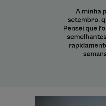
A minha p
setembro, q
Pensei que f
semelhantes.
rapidamente
semana