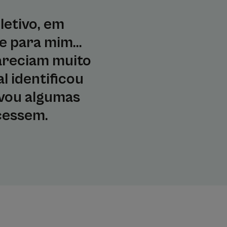
letivo, em
 para mim...
areciam muito
l identificou
evou algumas
cessem.