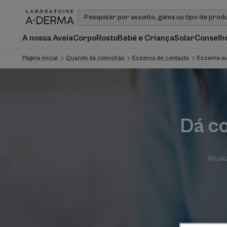
A nossa Aveia
Corpo
Rosto
Bebé e Criança
Solar
Conselho
Página inicial
Quando dá comichão
Eczema de contacto
Eczema ou
Dá co
Atual